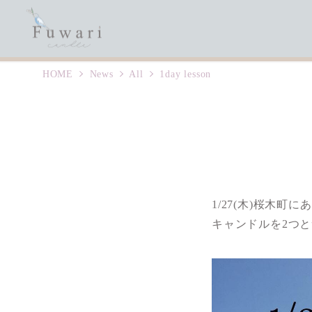
HOME
News
All
1day lesson
1/27(木)桜木町にあ
キャンドルを2つと